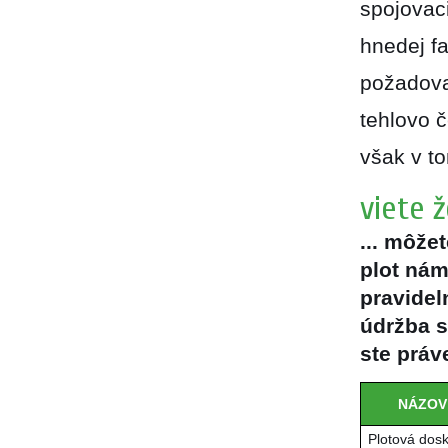
spojovac
hnedej fa
požadova
tehlovo č
však v t
viete že
... môže
plot nám
pravidel
údržba 
ste práve
NÁZOV
Plotová dos