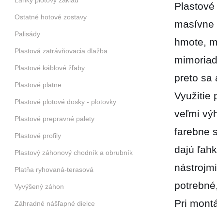
Ľahký plotový základ
Plastové
Ostatné hotové zostavy
masívne 
Palisády
hmote, m
Plastová zatrávňovacia dlažba
mimoriad
Plastové káblové žľaby
preto sa
Plastové platne
Využitie 
Plastové plotové dosky - plotovky
veľmi vý
Plastové prepravné palety
farebne s
Plastové profily
dajú ľahk
Plastový záhonový chodník a obrubník
nástrojmi
Platňa ryhovaná-terasová
potrebné
Vyvýšený záhon
Pri mont
Záhradné nášľapné dielce